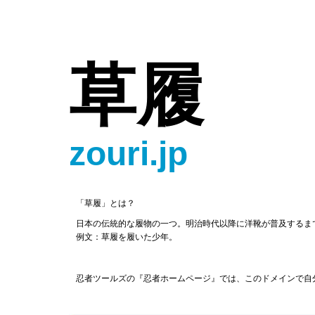
草履
zouri.jp
「草履」とは？
日本の伝統的な履物の一つ。明治時代以降に洋靴が普及するま
例文：草履を履いた少年。
忍者ツールズの『忍者ホームページ』では、このドメインで自